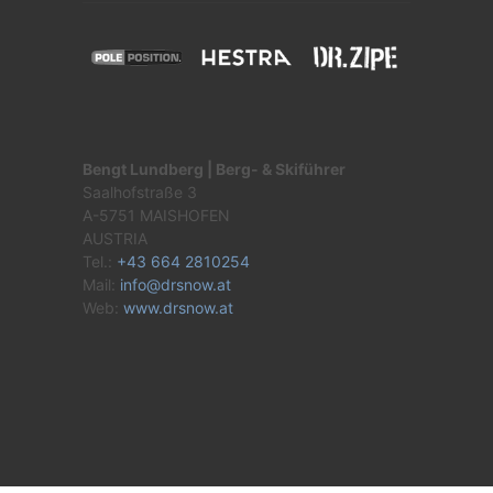
Bengt Lundberg | Berg- & Skiführer
Saalhofstraße 3
A-5751 MAISHOFEN
AUSTRIA
Tel.:
+43 664 2810254
Mail:
info@drsnow.at
Web:
www.drsnow.at